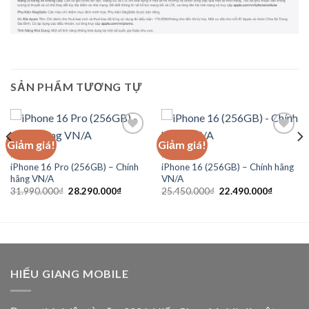
SẢN PHẨM TƯƠNG TỰ
Giảm giá!
Giảm giá!
IPHONE
IPHONE
iPhone 16 Pro (256GB) – Chính
iPhone 16 (256GB) – Chính hãng
Add to
Add to
hãng VN/A
VN/A
Wishlist
Wishlist
Giá
Giá
Giá
Giá
31.990.000
₫
28.290.000
₫
25.450.000
₫
22.490.000
₫
gốc
hiện
gốc
hiện
là:
tại
là:
tại
31.990.000₫.
là:
25.450.000₫.
là:
28.290.000₫.
22.490.0
HIẾU GIANG MOBILE