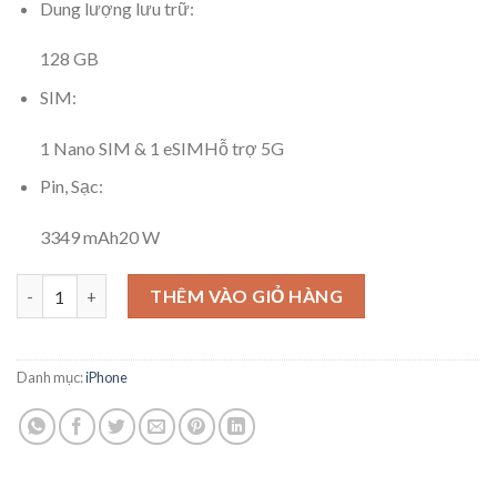
Dung lượng lưu trữ:
128 GB
SIM:
1 Nano SIM & 1 eSIM
Hỗ trợ 5G
Pin, Sạc:
3349 mAh
20 W
iPhone 15 128GB VN/A số lượng
THÊM VÀO GIỎ HÀNG
Danh mục:
iPhone