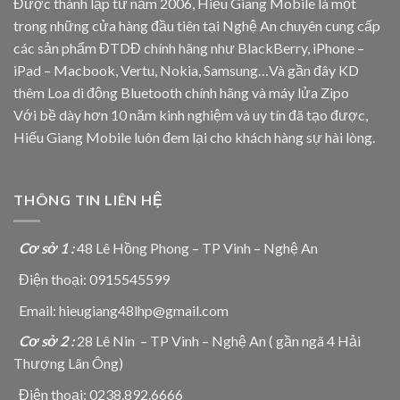
Được thành lập từ năm 2006, Hiếu Giang Mobile là một
trong những cửa hàng đầu tiên tại Nghệ An chuyên cung cấp
các sản phẩm ĐTDĐ chính hãng như BlackBerry, iPhone –
iPad – Macbook, Vertu, Nokia, Samsung…Và gần đây KD
thêm Loa di động Bluetooth chính hãng và máy lửa Zipo
Với bề dày hơn 10 năm kinh nghiệm và uy tín đã tạo được,
Hiếu Giang Mobile luôn đem lại cho khách hàng sự hài lòng.
THÔNG TIN LIÊN HỆ
Cơ sở 1 :
48 Lê Hồng Phong – TP Vinh – Nghệ An
Điện thoại: 0915545599
Email: hieugiang48lhp@gmail.com
Cơ sở 2 :
28 Lê Nin – TP Vinh – Nghệ An ( gần ngã 4 Hải
Thượng Lãn Ông)
Điện thoại: 0238.892.6666