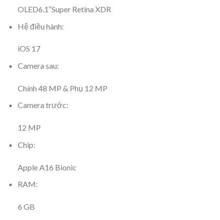
OLED
6.1″
Super Retina XDR
Hệ điều hành:
iOS 17
Camera sau:
Chính 48 MP & Phụ 12 MP
Camera trước:
12 MP
Chip:
Apple A16 Bionic
RAM:
6 GB