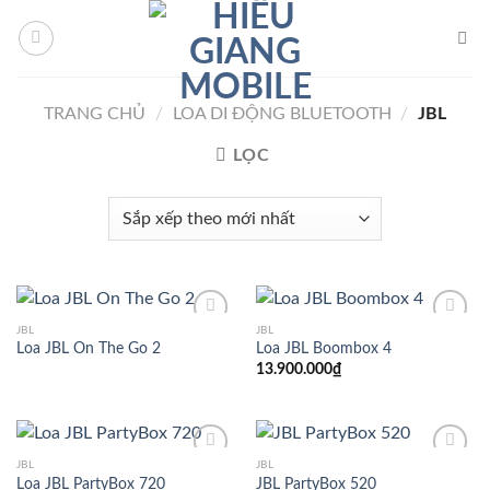
Chuyển
ekabet Güncel Giriş
Asyabahis Giriş
Sekabet
Sekabet Giriş
Seka
đến
nội
dung
TRANG CHỦ
/
LOA DI ĐỘNG BLUETOOTH
/
JBL
LỌC
JBL
JBL
Loa JBL On The Go 2
Loa JBL Boombox 4
13.900.000
₫
Add to
Add to
Wishlist
Wishlist
JBL
JBL
Loa JBL PartyBox 720
JBL PartyBox 520