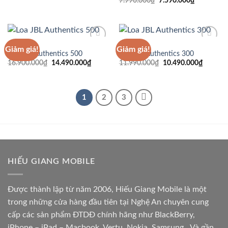
7.990.000
₫
7.590.000
₫
gốc
hiện
là:
tại
7.990.000₫.
là:
7.590.000
JBL
JBL
Giảm giá!
Giảm giá!
Loa JBL Authentics 500
Loa JBL Authentics 300
Giá
Giá
Giá
Giá
16.900.000
₫
14.490.000
₫
11.990.000
₫
10.490.000
₫
Add to
Add to
gốc
hiện
gốc
hiện
Wishlist
Wishlist
là:
tại
là:
tại
16.900.000₫.
là:
11.990.000₫.
là:
14.490.000₫.
10.490.
1
2
3
HIẾU GIANG MOBILE
Được thành lập từ năm 2006, Hiếu Giang Mobile là một
trong những cửa hàng đầu tiên tại Nghệ An chuyên cung
cấp các sản phẩm ĐTDĐ chính hãng như BlackBerry,
iPhone – iPad – Macbook, Vertu, Nokia, Samsung…Và gần