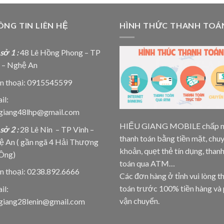
NG TIN LIÊN HỆ
HÌNH THỨC THANH TOÁ
sở 1 :
48 Lê Hồng Phong – TP
 – Nghệ An
n thoại: 0915545599
il:
ugiang48lhp@gmail.com
HIẾU GIANG MOBILE chấp n
sở 2 :
28 Lê Nin – TP Vinh –
thanh toán bằng tiền mặt, chu
 An ( gần ngã 4 Hải Thượng
khoản, quẹt thẻ tín dụng, than
Ông)
toán qua ATM…
n thoại: 0238.892.6666
Các đơn hàng ở tỉnh vui lòng t
toán trước 100% tiền hàng và 
il:
vận chuyển.
giang28lenin@gmail.com