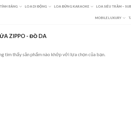
et
Sekabet Giriş
Sekabet
Sekabet Giriş
Sekabet
Sekabet Giriş
TÍNH BẢNG
LOA DI ĐỘNG
LOA ĐỨNG KARAOKE
LOA SIÊU TRẦM – SU
MOBILE LUXURY
T
ỬA ZIPPO - ĐỒ DA
g tìm thấy sản phẩm nào khớp với lựa chọn của bạn.