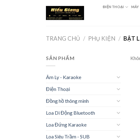
Chuyển
ekabet
Sekabet Giriş
Sekabet Güncel Giriş
Asyabahis Giriş
Sekab
ĐIỆN THOẠI
MÁY 
đến
nội
PIN UP
MOSTBET AZ
PINUP CASINO
PIN UP
dung
TRANG CHỦ
/
PHỤ KIỆN
/
BẬT L
SẢN PHẨM
Khôn
Âm Ly - Karaoke
Điện Thoại
Đồng hồ thông minh
Loa Di Động Bluetooth
Loa Đứng Karaoke
Loa Siêu Trầm - SUB