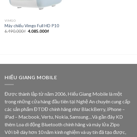
VIMGO
Máy chiếu Vimgo Full HD P10
Giá
Giá
6.490.000
₫
4.085.000
₫
gốc
hiện
là:
tại
6.490.000₫.
là:
4.085.000₫.
HIẾU GIANG MOBILE
Được thành lập từ năm 2006, Hiếu Giang Mobile là một
trong những cửa hàng đầu tiên tại Nghệ An chuyên cung cấp
các sản phẩm ĐTDĐ chính hãng như BlackBerry, iPhone –
iPad – Macbook, Vertu, Nokia, Samsung…Và gần đây KD
thêm Loa di động Bluetooth chính hãng và máy lửa Zipo
Với bề dày hơn 10 năm kinh nghiệm và uy tín đã tạo được,