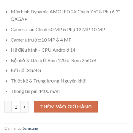
20.990.000₫.
Màn hình:
Dynamic AMOLED 2X Chính 7.6″ & Phụ 6.3″
QXGA+
Camera sau:
Chính 50 MP & Phụ 12 MP, 10 MP
Camera trước:
10 MP & 4 MP
Hệ điều hành – CPU:
Android 14
Bộ nhớ & Lưu trữ:
Ram 12Gb, Rom 256GB
Kết nối:
3G/4G
Thiết kế & Trọng lượng:
Nguyên khối
Thông tin pin:
4400 mAh
Samsung Galaxy Z Flip6 12GB/256GB số lượng
THÊM VÀO GIỎ HÀNG
Danh mục:
Samsung