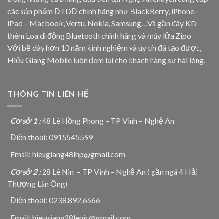
các sản phẩm ĐTDĐ chính hãng như BlackBerry, iPhone –
iPad – Macbook, Vertu, Nokia, Samsung…Và gần đây KD
thêm Loa di động Bluetooth chính hãng và máy lửa Zipo
Với bề dày hơn 10 năm kinh nghiệm và uy tín đã tạo được,
Hiếu Giang Mobile luôn đem lại cho khách hàng sự hài lòng.
THÔNG TIN LIÊN HỆ
Cơ sở 1 :
48 Lê Hồng Phong – TP Vinh – Nghệ An
Điện thoại: 0915545599
Email: hieugiang48lhp@gmail.com
Cơ sở 2 :
28 Lê Nin – TP Vinh – Nghệ An ( gần ngã 4 Hải
Thượng Lãn Ông)
Điện thoại: 0238.892.6666
Email: hieugiang28lenin@gmail.com