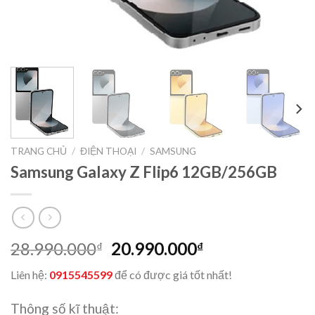
TRANG CHỦ
/
ĐIỆN THOẠI
/
SAMSUNG
Samsung Galaxy Z Flip6 12GB/256GB
Giá
Giá
28.990.000
20.990.000
₫
₫
gốc
hiện
Liên hệ:
0915545599
để có được giá tốt nhất!
là:
tại
28.990.000₫.
là:
Thông số kĩ thuật: