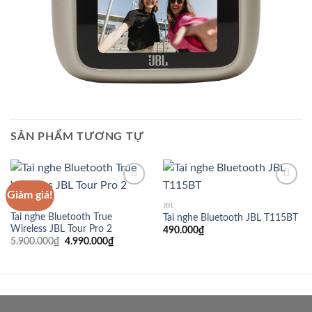
SẢN PHẨM TƯƠNG TỰ
Giảm giá!
JBL
JBL
Tai nghe Bluetooth True
Tai nghe Bluetooth JBL T115BT
Add to
Add to
Wireless JBL Tour Pro 2
Wishlist
Wishlist
490.000
₫
Giá
Giá
5.900.000
₫
4.990.000
₫
gốc
hiện
là:
tại
5.900.000₫.
là:
4.990.000₫.