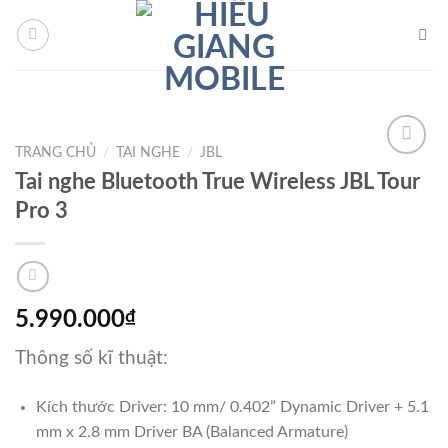
Chuyển
is Giriş
Sekabet
Sekabet Giriş
Sekabet
Sekabet Giriş
Sekabet
Se
đến
nội
dung
TRANG CHỦ
/
TAI NGHE
/
JBL
Tai nghe Bluetooth True Wireless JBL Tour
Pro 3
Add to
Wishlist
5.990.000
₫
Thông số kĩ thuật:
Kích thước Driver: 10 mm/ 0.402” Dynamic Driver + 5.1
mm x 2.8 mm Driver BA (Balanced Armature)