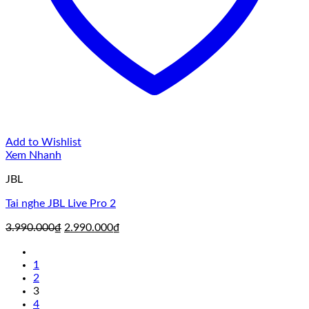
Add to Wishlist
Xem Nhanh
JBL
Tai nghe JBL Live Pro 2
Giá
Giá
3.990.000
₫
2.990.000
₫
gốc
hiện
là:
tại
1
3.990.000₫.
là:
2
2.990.000₫.
3
4