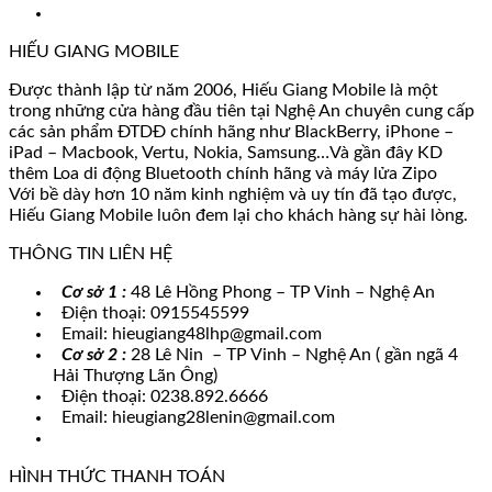
HIẾU GIANG MOBILE
Được thành lập từ năm 2006, Hiếu Giang Mobile là một
trong những cửa hàng đầu tiên tại Nghệ An chuyên cung cấp
các sản phẩm ĐTDĐ chính hãng như BlackBerry, iPhone –
iPad – Macbook, Vertu, Nokia, Samsung…Và gần đây KD
thêm Loa di động Bluetooth chính hãng và máy lửa Zipo
Với bề dày hơn 10 năm kinh nghiệm và uy tín đã tạo được,
Hiếu Giang Mobile luôn đem lại cho khách hàng sự hài lòng.
THÔNG TIN LIÊN HỆ
Cơ sở 1 :
48 Lê Hồng Phong – TP Vinh – Nghệ An
Điện thoại: 0915545599
Email: hieugiang48lhp@gmail.com
Cơ sở 2 :
28 Lê Nin – TP Vinh – Nghệ An ( gần ngã 4
Hải Thượng Lãn Ông)
Điện thoại: 0238.892.6666
Email: hieugiang28lenin@gmail.com
HÌNH THỨC THANH TOÁN