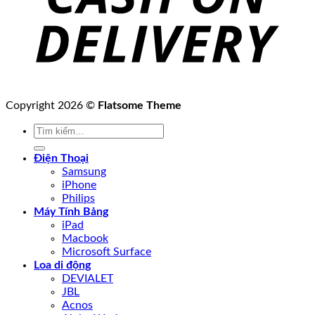
Copyright 2026 ©
Flatsome Theme
Tìm
kiếm:
Điện Thoại
Samsung
iPhone
Philips
Máy Tính Bảng
iPad
Macbook
Microsoft Surface
Loa di động
DEVIALET
JBL
Acnos