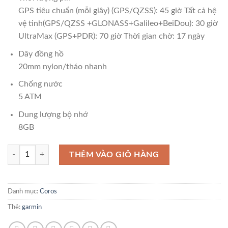
GPS tiêu chuẩn (mỗi giây) (GPS/QZSS): 45 giờ Tất cả hệ
vệ tinh(GPS/QZSS +GLONASS+Galileo+BeiDou): 30 giờ
UltraMax (GPS+PDR): 70 giờ Thời gian chờ: 17 ngày
Dây đồng hồ
20mm nylon/tháo nhanh
Chống nước
5 ATM
Dung lượng bộ nhớ
8GB
Coros Apex 2 dây Nylon số lượng
THÊM VÀO GIỎ HÀNG
Danh mục:
Coros
Thẻ:
garmin