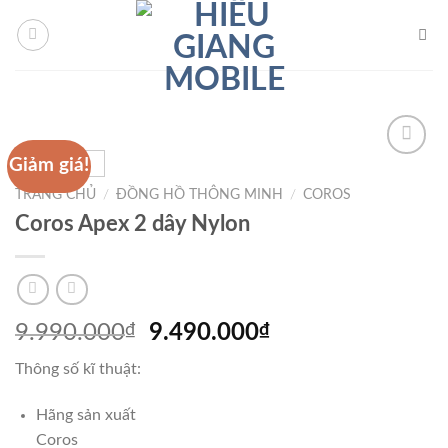
Chuyển
iriş
Asyabahis Giriş
Sekabet
Sekabet Giriş
Sekabet
Sekabet Giri
đến
nội
dung
Giảm giá!
TRANG CHỦ
/
ĐỒNG HỒ THÔNG MINH
/
COROS
Add to
Coros Apex 2 dây Nylon
Wishlist
Giá
Giá
9.990.000
₫
9.490.000
₫
gốc
hiện
Thông số kĩ thuật:
là:
tại
9.990.000₫.
là:
Hãng sản xuất
9.490.000₫.
Coros